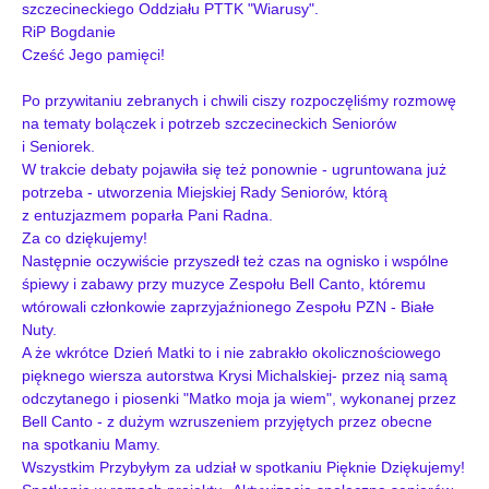
szczecineckiego Oddziału PTTK "Wiarusy".
RiP Bogdanie
Cześć Jego pamięci!
Po przywitaniu zebranych i chwili ciszy rozpoczęliśmy rozmowę
na tematy bolączek i potrzeb szczecineckich Seniorów
i Seniorek.
W trakcie debaty pojawiła się też ponownie - ugruntowana już
potrzeba - utworzenia Miejskiej Rady Seniorów, którą
z entuzjazmem poparła Pani Radna.
Za co dziękujemy!
Następnie oczywiście przyszedł też czas na ognisko i wspólne
śpiewy i zabawy przy muzyce Zespołu Bell Canto, któremu
wtórowali członkowie zaprzyjaźnionego Zespołu PZN - Białe
Nuty.
A że wkrótce Dzień Matki to i nie zabrakło okolicznościowego
pięknego wiersza autorstwa Krysi Michalskiej- przez nią samą
odczytanego i piosenki "Matko moja ja wiem", wykonanej przez
Bell Canto - z
dużym wzruszeniem przyjętych przez obecne
na spotkaniu Mamy.
Wszystkim Przybyłym za udział w spotkaniu Pięknie Dziękujemy!