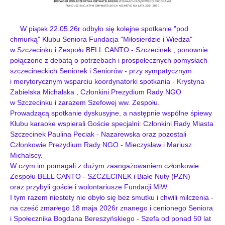
W piątek 22.05.26r odbyło się kolejne spotkanie "pod
chmurką" Klubu Seniora Fundacja "Miłosierdzie i Wiedza"
w Szczecinku i Zespołu BELL CANTO - Szczecinek , ponownie
połączone z debatą o potrzebach i prospołecznych pomysłach
szczecineckich Seniorek i Seniorów - przy sympatycznym
i merytorycznym wsparciu koordynatorki spotkania - Krystyna
Zabielska Michalska , Członkini Prezydium Rady NGO
w Szczecinku i zarazem Szefowej ww. Zespołu.
Prowadzącą spotkanie dyskusyjne, a następnie wspólne śpiewy
Klubu karaoke wspierali Goście specjalni: Członkini Rady Miasta
Szczecinek Paulina Peciak - Nazarewska oraz pozostali
Członkowie Prezydium Rady NGO - Mieczysław i Mariusz
Michalscy.
W czym im pomagali z dużym zaangażowaniem członkowie
Zespołu BELL CANTO - SZCZECINEK i Białe Nuty (PZN)
oraz przybyli goście i wolontariusze Fundacji MiW.
I tym razem niestety nie obyło się bez smutku i chwili milczenia -
na cześć zmarłego 18 maja 2026r znanego i cenionego Seniora
i Społecznika Bogdana Bereszyńskiego - Szefa od ponad 50 lat