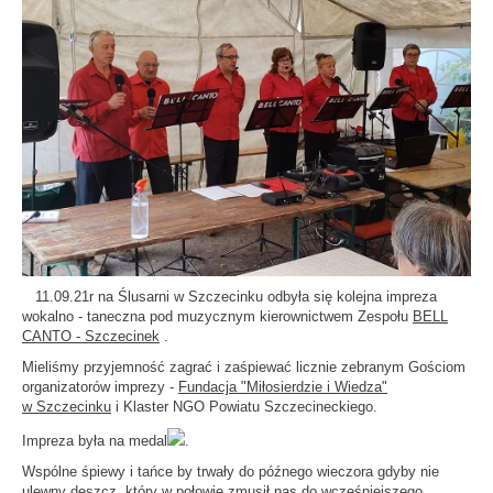
11.09.21r na Ślusarni w Szczecinku odbyła się kolejna impreza
wokalno - taneczna pod muzycznym kierownictwem Zespołu
BELL
CANTO - Szczecinek
.
Mieliśmy przyjemność zagrać i zaśpiewać licznie zebranym Gościom
organizatorów imprezy -
Fundacja "Miłosierdzie i Wiedza"
w Szczecinku
i Klaster NGO Powiatu Szczecineckiego.
Impreza była na medal
.
Wspólne śpiewy i tańce by trwały do późnego wieczora gdyby nie
ulewny deszcz, który w połowie zmusił nas do wcześniejszego